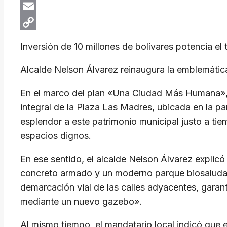
X
Email
Copy
Inversión de 10 millones de bolívares potencia el t
Link
Alcalde Nelson Álvarez reinaugura la emblemáti
En el marco del plan «Una Ciudad Más Humana», el
integral de la Plaza Las Madres, ubicada en la pa
esplendor a este patrimonio municipal justo a ti
espacios dignos.
En ese sentido, el alcalde Nelson Álvarez explic
concreto armado y un moderno parque biosaludabl
demarcación vial de las calles adyacentes, garan
mediante un nuevo gazebo».
Al mismo tiempo, el mandatario local indicó que e