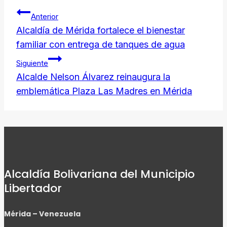
Navegación
Link
Anterior
de
​Alcaldía de Mérida fortalece el bienestar
familiar con entrega de tanques de agua
entradas
Siguiente
Alcalde Nelson Álvarez reinaugura la
emblemática Plaza Las Madres en Mérida
Alcaldía Bolivariana del Municipio
Libertador
Mérida – Venezuela