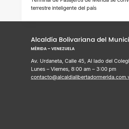
de
p
o
m
s
n
terrestre inteligente del país
p
o
k
entradas
k
Alcaldía Bolivariana del Munic
MÉRIDA – VENEZUELA
Av. Urdaneta, Calle 45, Al lado del Cole
Lunes – Viernes, 8:00 am – 3:00 pm
contacto@alcaldialibertadormerida.com.