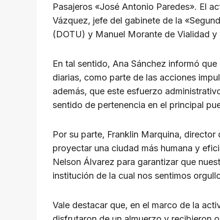
p
o
k
Pasajeros «José Antonio Paredes». El ac
k
Vázquez, jefe del gabinete de la «Segu
(DOTU) y Manuel Morante de Vialidad y T
En tal sentido, Ana Sánchez informó que 
diarias, como parte de las acciones impu
además, que este esfuerzo administrativo 
sentido de pertenencia en el principal puer
Por su parte, Franklin Marquina, director
proyectar una ciudad más humana y eficien
Nelson Álvarez para garantizar que nuest
institución de la cual nos sentimos orgull
Vale destacar que, en el marco de la acti
disfrutaron de un almuerzo y recibieron o