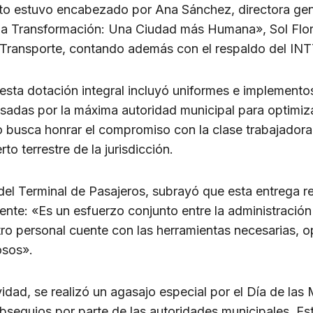
to estuvo encabezado por Ana Sánchez, directora gene
nda Transformación: Una Ciudad más Humana», Sol Flo
ransporte, contando además con el respaldo del INTT,
esta dotación integral incluyó uniformes e implementos
lsadas por la máxima autoridad municipal para optimiza
busca honrar el compromiso con la clase trabajadora, r
to terrestre de la jurisdicción.
 del Terminal de Pasajeros, subrayó que esta entrega r
te: «Es un esfuerzo conjunto entre la administración d
ro personal cuente con las herramientas necesarias, o
osos».
vidad, se realizó un agasajo especial por el Día de la
bsequios por parte de las autoridades municipales. Est