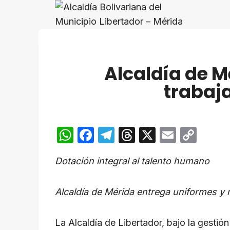
Saltar
al
contenido
Alcaldía de M
trabaj
W
F
T
T
X
E
C
h
a
el
hr
m
o
Dotación integral al talento humano
at
c
e
e
ail
p
s
e
gr
a
y
Alcaldía de Mérida entrega uniformes y 
A
b
a
d
Li
p
o
m
s
n
La Alcaldía de Libertador, bajo la gestió