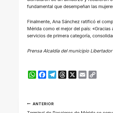
fundamental que desempeñan las mujeres 
Finalmente, Ana Sánchez ratificó el comp
Mérida como el mejor del país: «Gracias a
servicios de primera categoría, consolidan
Prensa Alcaldía del municipio Libertador
W
F
T
T
X
E
C
h
a
el
hr
m
o
at
c
e
e
ail
p
s
e
gr
a
y
Navegación
ANTERIOR
A
b
a
d
Li
​Terminal de Pasajeros de Mérida se convi