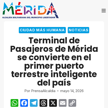
Saltar
al
contenido
CIUDAD MÁS HUMANA
NOTICIAS
​Terminal de
Pasajeros de Mérida
se convierte en el
primer puerto
terrestre inteligente
del país
Por
PrensaAlcaldia
mayo 14, 2026
W
F
T
T
X
E
C