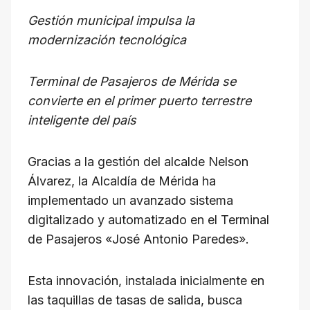
h
a
el
hr
m
o
Gestión municipal impulsa la
at
c
e
e
ail
p
modernización tecnológica
s
e
gr
a
y
A
b
a
d
Li
Terminal de Pasajeros de Mérida se
p
o
m
s
n
convierte en el primer puerto terrestre
p
o
k
inteligente del país
k
​Gracias a la gestión del alcalde Nelson
Álvarez, la Alcaldía de Mérida ha
implementado un avanzado sistema
digitalizado y automatizado en el Terminal
de Pasajeros «José Antonio Paredes».
Esta innovación, instalada inicialmente en
las taquillas de tasas de salida, busca