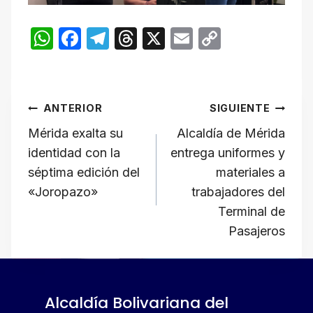
W
F
T
T
X
E
C
h
a
el
hr
m
o
at
c
e
e
ail
p
Navegación
s
e
gr
a
y
ANTERIOR
SIGUIENTE
A
b
a
d
Li
de
​Mérida exalta su
Alcaldía de Mérida
p
o
m
s
n
identidad con la
entrega uniformes y
p
o
k
entradas
séptima edición del
materiales a
k
«Joropazo»
trabajadores del
Terminal de
Pasajeros
Alcaldía Bolivariana del