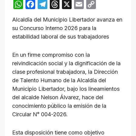
W
F
T
T
X
E
C
h
a
el
hr
m
o
Alcaldía del Municipio Libertador avanza en
at
c
e
e
ail
p
su Concurso Interno 2026 para la
s
e
gr
a
y
estabilidad laboral de sus trabajadores
A
b
a
d
Li
p
o
m
s
n
En un firme compromiso con la
p
o
k
reivindicación social y la dignificación de la
k
clase profesional trabajadora, la Dirección
de Talento Humano de la Alcaldía del
Municipio Libertador, bajo los lineamientos
del alcalde Nelson Álvarez, hace del
conocimiento público la emisión de la
Circular N° 004-2026.
Esta disposición tiene como objetivo