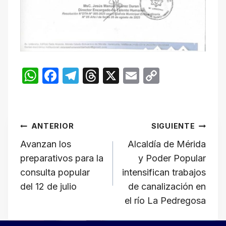
W
F
T
T
X
E
C
h
a
el
hr
m
o
at
c
e
e
ail
p
Navegación
s
e
gr
a
y
ANTERIOR
SIGUIENTE
A
b
a
d
Li
de
Avanzan los
Alcaldía de Mérida
p
o
m
s
n
preparativos para la
y Poder Popular
p
o
k
entradas
consulta popular
intensifican trabajos
k
del 12 de julio
de canalización en
el río La Pedregosa