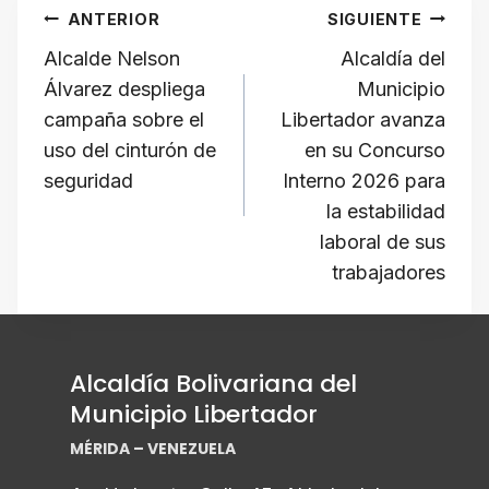
Navegación
p
o
r
a
a
o
ANTERIOR
SIGUIENTE
k
a
d
i
p
de
​Alcalde Nelson
Alcaldía del
m
s
l
y
Álvarez despliega
Municipio
L
entradas
campaña sobre el
Libertador avanza
i
uso del cinturón de
en su Concurso
n
seguridad
Interno 2026 para
la estabilidad
k
laboral de sus
trabajadores
Alcaldía Bolivariana del
Municipio Libertador
MÉRIDA – VENEZUELA