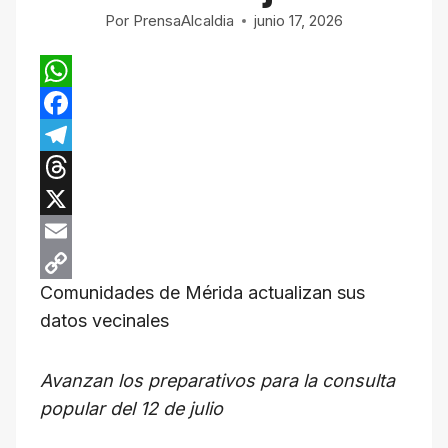
Por
PrensaAlcaldia
junio 17, 2026
W
h
F
a
a
T
t
c
e
T
s
e
l
h
X
A
b
e
r
E
Comunidades de Mérida actualizan sus
p
o
g
e
m
C
datos vecinales
p
o
r
a
a
o
k
a
d
i
p
Avanzan los preparativos para la consulta
m
s
l
y
popular del 12 de julio
L