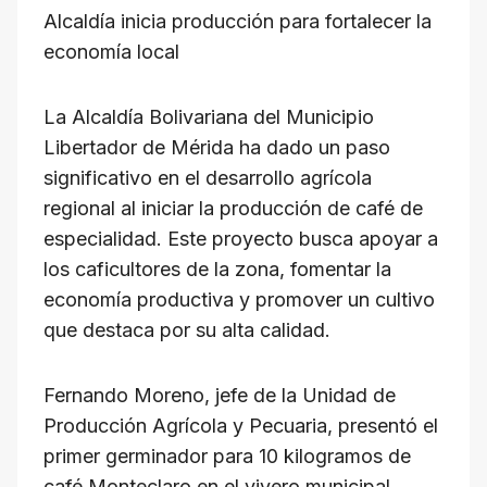
s
e
gr
a
y
Alcaldía inicia producción para fortalecer la
A
b
a
d
Li
economía local
p
o
m
s
n
p
o
k
La Alcaldía Bolivariana del Municipio
k
Libertador de Mérida ha dado un paso
significativo en el desarrollo agrícola
regional al iniciar la producción de café de
especialidad. Este proyecto busca apoyar a
los caficultores de la zona, fomentar la
economía productiva y promover un cultivo
que destaca por su alta calidad.
Fernando Moreno, jefe de la Unidad de
Producción Agrícola y Pecuaria, presentó el
primer germinador para 10 kilogramos de
café Monteclaro en el vivero municipal.