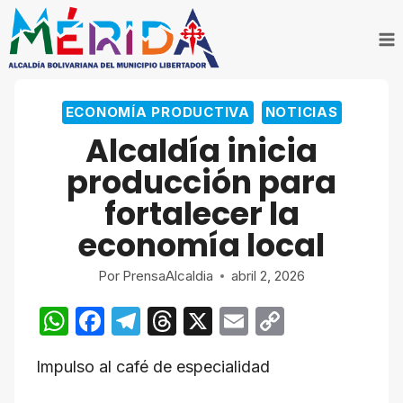
Saltar
al
contenido
ECONOMÍA PRODUCTIVA
NOTICIAS
Alcaldía inicia
producción para
fortalecer la
economía local
Por
PrensaAlcaldia
abril 2, 2026
W
F
T
T
X
E
C
h
a
el
hr
m
o
Impulso al café de especialidad
at
c
e
e
ail
p