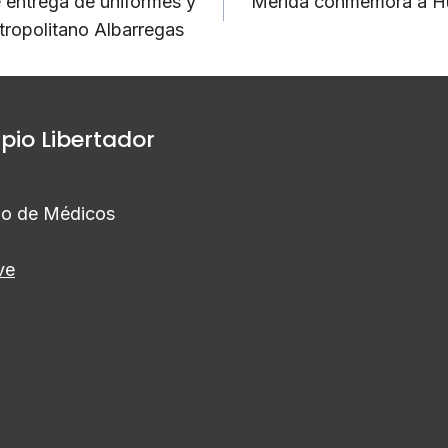
e entrega de uniformes y
Mérida conmemora a Hu
tropolitano Albarregas
ipio Libertador
gio de Médicos
ve