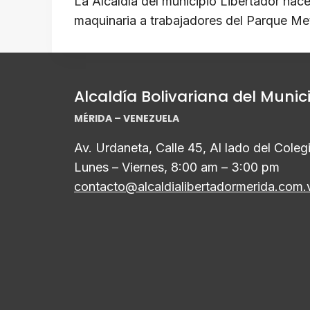
de
La Alcaldía del municipio Libertador hac
maquinaria a trabajadores del Parque Me
L
entradas
i
n
k
Alcaldía Bolivariana del Munic
MÉRIDA – VENEZUELA
Av. Urdaneta, Calle 45, Al lado del Cole
Lunes – Viernes, 8:00 am – 3:00 pm
contacto@alcaldialibertadormerida.com.