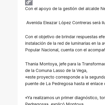
A
b
e
r
E
Con el apoyo de la gestión del alcalde N
p
o
g
e
m
C
p
o
r
a
a
o
Avenida Eleazar López Contreras será ilu
k
a
d
i
p
m
s
l
y
Con el objetivo de brindar respuestas efec
L
instalación de la red de luminarias en la
i
Popular Nacional, cuenta con el acompaña
n
k
Thania Montoya, jefe para la Transforma
de la Comuna Lasso de la Vega,
«este proyecto corresponde a la segunda 
puente de La Pedregosa hasta el enlace 
«Ya realizamos un primer diagnóstico, to
Pedregosa», explicó Montoya.