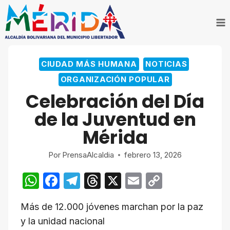
Saltar
al
contenido
CIUDAD MÁS HUMANA
NOTICIAS
ORGANIZACIÓN POPULAR
Celebración del Día
de la Juventud en
Mérida
Por
PrensaAlcaldia
febrero 13, 2026
W
F
T
T
X
E
C
h
a
el
hr
m
o
Más de 12.000 jóvenes marchan por la paz
at
c
e
e
ail
p
y la unidad nacional
s
e
gr
a
y