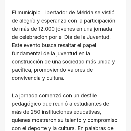
A
b
a
d
Li
El municipio Libertador de Mérida se vistió
p
o
m
s
n
de alegría y esperanza con la participación
p
o
k
de más de 12.000 jóvenes en una jornada
k
de celebración por el Día de la Juventud.
Este evento busca resaltar el papel
fundamental de la juventud en la
construcción de una sociedad más unida y
pacífica, promoviendo valores de
convivencia y cultura.
La jornada comenzó con un desfile
pedagógico que reunió a estudiantes de
más de 250 instituciones educativas,
quienes mostraron su talento y compromiso
con el deporte y la cultura. En palabras del