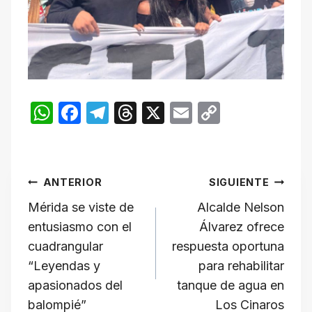
W
F
T
T
X
E
C
h
a
el
hr
m
o
at
c
e
e
ail
p
Navegación
s
e
gr
a
y
ANTERIOR
SIGUIENTE
A
b
a
d
Li
de
Mérida se viste de
Alcalde Nelson
p
o
m
s
n
entusiasmo con el
Álvarez ofrece
p
o
k
entradas
cuadrangular
respuesta oportuna
k
“Leyendas y
para rehabilitar
apasionados del
tanque de agua en
balompié”
Los Cinaros