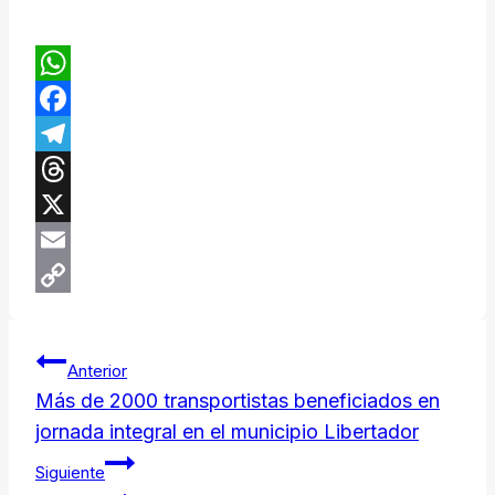
WhatsApp
Facebook
Telegram
Threads
X
Email
Copy
Navegación
Link
Anterior
de
​Más de 2000 transportistas beneficiados en
jornada integral en el municipio Libertador
entradas
Siguiente