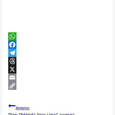
WhatsApp
Facebook
Telegram
Threads
X
Email
Copy
Navegación
Link
Anterior
Plan “Mérida Nos Une” avanza