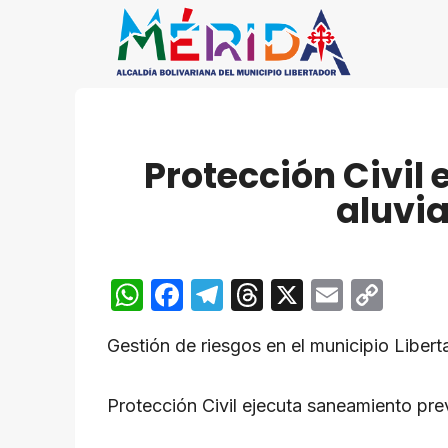
Saltar
al
contenido
Protección Civil
aluvia
W
F
T
T
X
E
C
h
a
el
hr
m
o
Gestión de riesgos en el municipio Libert
at
c
e
e
ail
p
s
e
gr
a
y
Protección Civil ejecuta saneamiento prev
A
b
a
d
Li