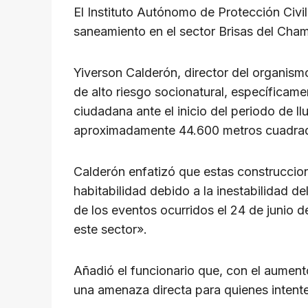
p
o
m
s
n
El Instituto Autónomo de Protección Civi
p
o
k
saneamiento en el sector Brisas del Cham
k
Yiverson Calderón, director del organism
de alto riesgo socionatural, específicame
ciudadana ante el inicio del periodo de ll
aproximadamente 44.600 metros cuadrado
Calderón enfatizó que estas construccion
habitabilidad debido a la inestabilidad de
de los eventos ocurridos el 24 de junio d
este sector».
Añadió el funcionario que, con el aumento
una amenaza directa para quienes intente