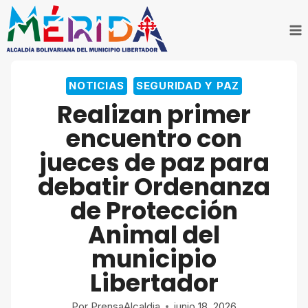
Saltar
al
contenido
NOTICIAS
SEGURIDAD Y PAZ
Realizan primer
encuentro con
jueces de paz para
debatir Ordenanza
de Protección
Animal del
municipio
Libertador
Por
PrensaAlcaldia
junio 18, 2026