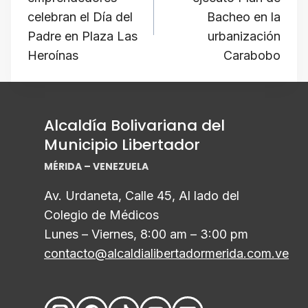
p
o
k
entradas
celebran el Día del
Bacheo en la
k
Padre en Plaza Las
urbanización
Heroínas
Carabobo
Alcaldía Bolivariana del
Municipio Libertador
MÉRIDA – VENEZUELA
Av. Urdaneta, Calle 45, Al lado del
Colegio de Médicos
Lunes – Viernes, 8:00 am – 3:00 pm
contacto@alcaldialibertadormerida.com.ve