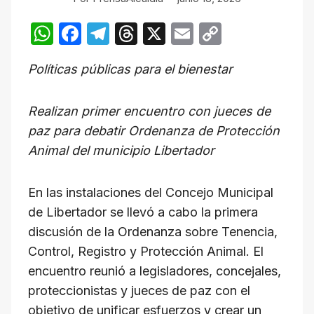
W
F
T
T
X
E
C
h
a
el
hr
m
o
Políticas públicas para el bienestar
at
c
e
e
ail
p
s
e
gr
a
y
Realizan primer encuentro con jueces de
A
b
a
d
Li
paz para debatir Ordenanza de Protección
p
o
m
s
n
Animal del municipio Libertador
p
o
k
k
En las instalaciones del Concejo Municipal
de Libertador se llevó a cabo la primera
discusión de la Ordenanza sobre Tenencia,
Control, Registro y Protección Animal. El
encuentro reunió a legisladores, concejales,
proteccionistas y jueces de paz con el
objetivo de unificar esfuerzos y crear un