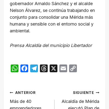
gobernador Arnaldo Sánchez y el alcalde
Nelson Álvarez, se continúa trabajando en
conjunto para consolidar una Mérida más
humana y sensible con el entorno social y
ambiental.
Prensa Alcaldía del municipio Libertador
W
F
T
T
X
E
C
h
a
el
hr
m
o
at
c
e
e
ail
p
Navegación
s
e
gr
a
y
ANTERIOR
SIGUIENTE
A
b
a
d
Li
de
Más de 40
​Alcaldía de Mérida
p
o
m
s
n
emprendedores
ejecutó Plan de