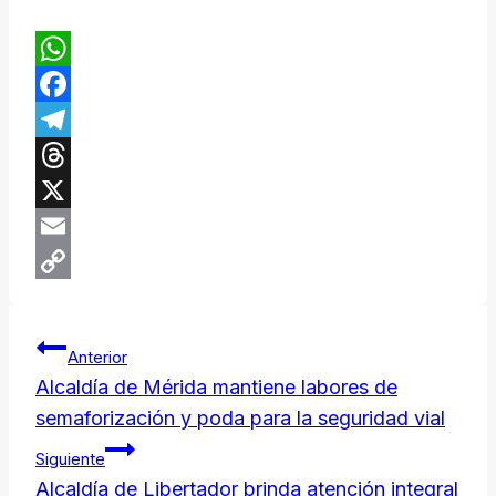
WhatsApp
Facebook
Telegram
Threads
X
Email
Copy
Navegación
Link
Anterior
de
Alcaldía de Mérida mantiene labores de
semaforización y poda para la seguridad vial
entradas
Siguiente
Alcaldía de Libertador brinda atención integral