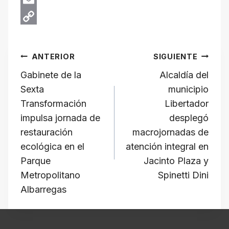
A
b
e
r
E
p
o
g
e
m
C
Navegación
p
o
r
a
a
o
ANTERIOR
SIGUIENTE
k
a
d
i
p
de
Gabinete de la
​Alcaldía del
m
s
l
y
Sexta
municipio
L
entradas
Transformación
Libertador
i
impulsa jornada de
desplegó
n
restauración
macrojornadas de
ecológica en el
atención integral en
k
Parque
Jacinto Plaza y
Metropolitano
Spinetti Dini
Albarregas