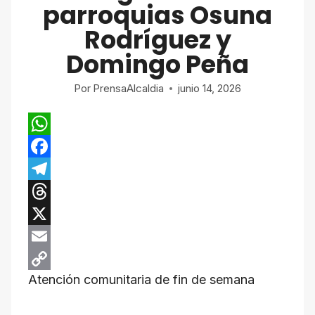
parroquias Osuna
Rodríguez y
Domingo Peña
Por
PrensaAlcaldia
junio 14, 2026
W
h
F
a
a
T
t
c
e
T
s
e
l
h
X
A
b
e
r
E
Atención comunitaria de fin de semana
p
o
g
e
m
C
p
o
r
a
a
o