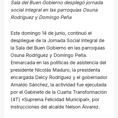
Sala del Buen Gobierno desplegó jornada
k
a
d
i
p
social integral en las parroquias Osuna
m
s
l
y
Rodríguez y Domingo Peña
L
i
Este domingo 14 de junio, continuó el
n
despliegue de la Jornada Social Integral de
k
la Sala del Buen Gobierno en las parroquias
Osuna Rodríguez y Domingo Peña.
Enmarcada en las políticas de asistencia del
presidente Nicolás Maduro, la presidenta
encargada Delcy Rodríguez y el gobernador
Arnaldo Sánchez, la actividad fue ejecutada
por el Gabinete de la Cuarta Transformación
(4T) «Suprema Felicidad Municipal», por
instrucciones del alcalde Nelson Álvarez.