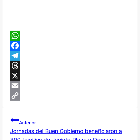
WhatsApp
Facebook
Telegram
Threads
X
Email
Copy
Navegación
Link
Anterior
de
Jornadas del Buen Gobierno beneficiaron a
300 familias de Jacinto Plaza y Domingo