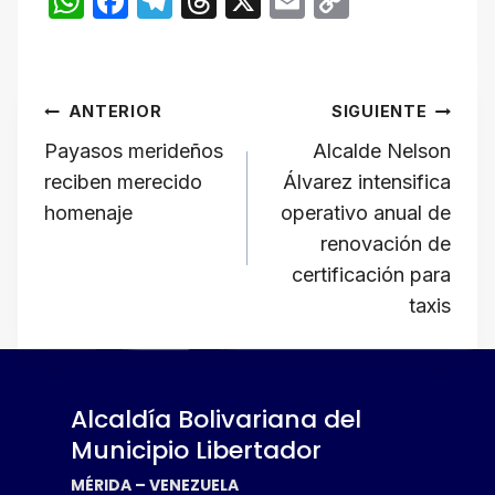
W
F
T
T
X
E
C
h
a
el
hr
m
o
at
c
e
e
ail
p
Navegación
s
e
gr
a
y
ANTERIOR
SIGUIENTE
A
b
a
d
Li
de
Payasos merideños
Alcalde Nelson
p
o
m
s
n
reciben merecido
Álvarez intensifica
p
o
k
entradas
homenaje
operativo anual de
k
renovación de
certificación para
taxis
Alcaldía Bolivariana del
Municipio Libertador
MÉRIDA – VENEZUELA