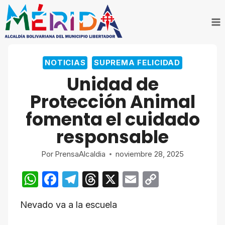
Saltar
al
contenido
NOTICIAS
SUPREMA FELICIDAD
Unidad de
Protección Animal
fomenta el cuidado
responsable
Por
PrensaAlcaldia
noviembre 28, 2025
W
F
T
T
X
E
C
h
a
el
hr
m
o
Nevado va a la escuela
at
c
e
e
ail
p