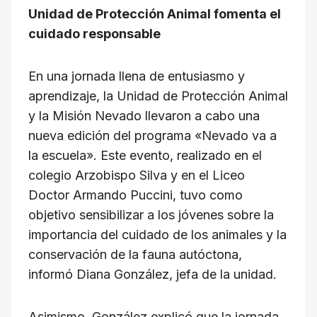
s
e
gr
a
y
Unidad de Protección Animal fomenta el
A
b
a
d
Li
cuidado responsable
p
o
m
s
n
p
o
k
En una jornada llena de entusiasmo y
k
aprendizaje, la Unidad de Protección Animal
y la Misión Nevado llevaron a cabo una
nueva edición del programa «Nevado va a
la escuela». Este evento, realizado en el
colegio Arzobispo Silva y en el Liceo
Doctor Armando Puccini, tuvo como
objetivo sensibilizar a los jóvenes sobre la
importancia del cuidado de los animales y la
conservación de la fauna autóctona,
informó Diana González, jefa de la unidad.
Asimismo, González explicó que la jornada