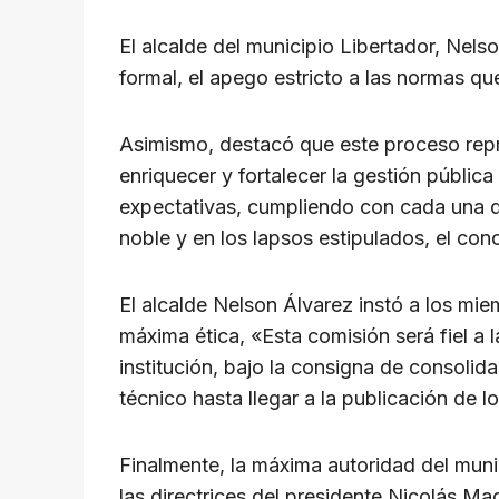
p
o
k
k
El alcalde del municipio Libertador, Nel
formal, el apego estricto a las normas qu
Asimismo, destacó que este proceso repr
enriquecer y fortalecer la gestión públi
expectativas, cumpliendo con cada una de
noble y en los lapsos estipulados, el con
El alcalde Nelson Álvarez instó a los mie
máxima ética, «Esta comisión será fiel a l
institución, bajo la consigna de consoli
técnico hasta llegar a la publicación de l
Finalmente, la máxima autoridad del munic
las directrices del presidente Nicolás M