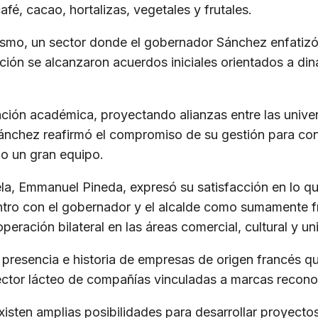
fé, cacao, hortalizas, vegetales y frutales.
ismo, un sector donde el gobernador Sánchez enfatizó 
ción se alcanzaron acuerdos iniciales orientados a din
ación académica, proyectando alianzas entre las unive
Sánchez reafirmó el compromiso de su gestión para con
o un gran equipo.
a, Emmanuel Pineda, expresó su satisfacción en lo que 
entro con el gobernador y el alcalde como sumamente f
eración bilateral en las áreas comercial, cultural y uni
a presencia e historia de empresas de origen francés q
ector lácteo de compañías vinculadas a marcas reconoc
isten amplias posibilidades para desarrollar proyectos