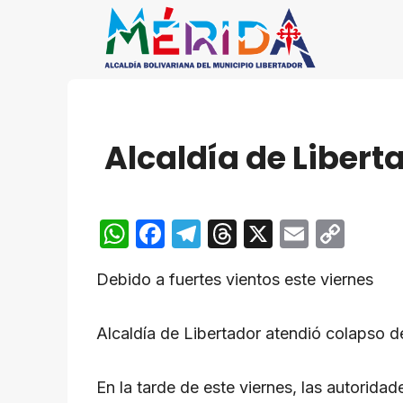
Saltar
al
contenido
Alcaldía de Libert
W
F
T
T
X
E
C
h
a
el
hr
m
o
Debido a fuertes vientos este viernes
at
c
e
e
ail
p
s
e
gr
a
y
Alcaldía de Libertador atendió colapso d
A
b
a
d
Li
p
o
m
s
n
En la tarde de este viernes, las autorid