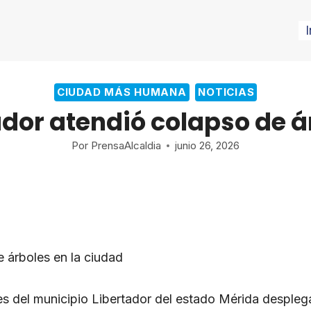
I
CIUDAD MÁS HUMANA
NOTICIAS
ador atendió colapso de á
Por
PrensaAlcaldia
junio 26, 2026
e árboles en la ciudad
ades del municipio Libertador del estado Mérida desple