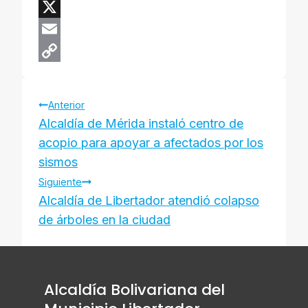
t
c
e
T
s
e
l
h
X
A
b
e
r
E
p
o
g
e
m
C
Navegación
p
o
r
a
a
o
Anterior
k
a
d
i
p
​Alcaldía de Mérida instaló centro de
de
m
s
l
y
acopio para apoyar a afectados por los
L
sismos
entradas
i
Siguiente
Alcaldía de Libertador atendió colapso
n
de árboles en la ciudad
k
Alcaldía Bolivariana del