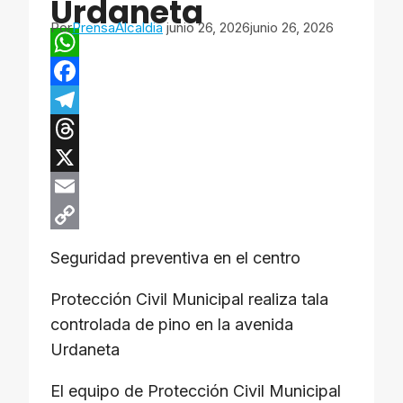
Urdaneta
Por
PrensaAlcaldia
junio 26, 2026
junio 26, 2026
W
h
F
a
a
T
t
c
e
T
s
e
l
h
X
A
b
e
r
E
p
o
g
e
m
C
Seguridad preventiva en el centro
p
o
r
a
a
o
Protección Civil Municipal realiza tala
k
a
d
i
p
controlada de pino en la avenida
m
s
l
y
Urdaneta
L
i
El equipo de Protección Civil Municipal