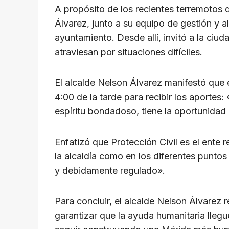
p
o
m
s
n
​A propósito de los recientes terremotos 
p
o
k
Álvarez, junto a su equipo de gestión y a
k
ayuntamiento. Desde allí, invitó a la ci
atraviesan por situaciones difíciles.
​El alcalde Nelson Álvarez manifestó que
4:00 de la tarde para recibir los aporte
espíritu bondadoso, tiene la oportunidad h
​Enfatizó que Protección Civil es el ente 
la alcaldía como en los diferentes puntos
y debidamente regulado».
​Para concluir, el alcalde Nelson Álvarez 
garantizar que la ayuda humanitaria llegu