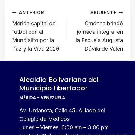
at
c
e
e
ail
p
Navegación
s
e
gr
a
y
ANTERIOR
SIGUIENTE
A
b
a
d
Li
de
Mérida capital del
Cmdnna brindó
p
o
m
s
n
fútbol con el
jornada integral en
p
o
k
entradas
Mundialito por la
la Escuela Augusta
k
Paz y la Vida 2026
Dávila de Valeri
Alcaldía Bolivariana del
Municipio Libertador
MÉRIDA – VENEZUELA
Av. Urdaneta, Calle 45, Al lado del
Colegio de Médicos
Lunes – Viernes, 8:00 am – 3:00 pm