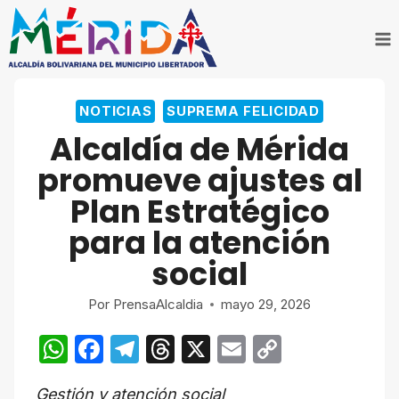
Saltar
al
contenido
NOTICIAS
SUPREMA FELICIDAD
Alcaldía de Mérida
promueve ajustes al
Plan Estratégico
para la atención
social
Por
PrensaAlcaldia
mayo 29, 2026
W
F
T
T
X
E
C
h
a
el
hr
m
o
Gestión y atención social