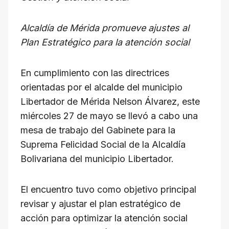
at
c
e
e
ail
p
s
e
gr
a
y
Alcaldía de Mérida promueve ajustes al
A
b
a
d
Li
Plan Estratégico para la atención social
p
o
m
s
n
p
o
k
En cumplimiento con las directrices
k
orientadas por el alcalde del municipio
Libertador de Mérida Nelson Álvarez, este
miércoles 27 de mayo se llevó a cabo una
mesa de trabajo del Gabinete para la
Suprema Felicidad Social de la Alcaldía
Bolivariana del municipio Libertador.
El encuentro tuvo como objetivo principal
revisar y ajustar el plan estratégico de
acción para optimizar la atención social