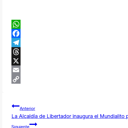
WhatsApp
Facebook
Telegram
Threads
X
Email
Copy
Link
Navegación
Anterior
de
La Alcaldía de Libertador inaugura el Mundialito 
Siguiente