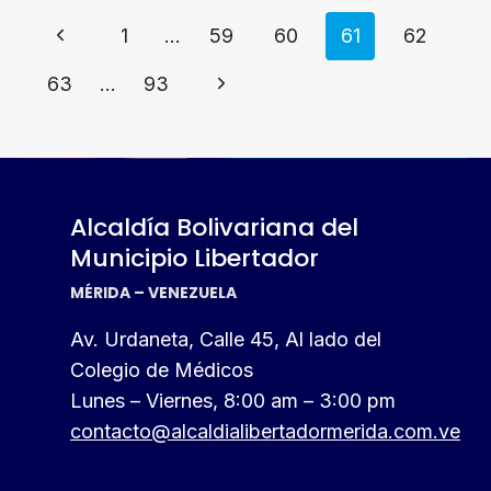
Navegación
PRIMERA
Página
1
…
59
60
61
62
ETAPA
de
DE
anterior
Siguiente
63
…
93
FORMACIÓN
página
PARA
página
PERSONAL
DE
IMVIVIENDA
Alcaldía Bolivariana del
Municipio Libertador
MÉRIDA – VENEZUELA
Av. Urdaneta, Calle 45, Al lado del
Colegio de Médicos
Lunes – Viernes, 8:00 am – 3:00 pm
contacto@alcaldialibertadormerida.com.ve