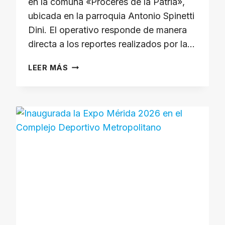
en la comuna «Próceres de la Patria»,
ubicada en la parroquia Antonio Spinetti
Dini. El operativo responde de manera
directa a los reportes realizados por la…
ALCALDÍA
LEER MÁS
DE
MÉRIDA
ATENDIÓ
A
MÁS
DE
1.200
FAMILIAS
EN
LA
PARROQUIA
SPINETTI
DINI