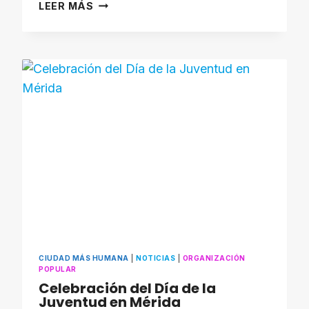
ALCALDE
LEER MÁS
NELSON
ÁLVAREZ
OFRECE
RESPUESTA
OPORTUNA
PARA
REHABILITAR
TANQUE
DE
AGUA
EN
LOS
CINAROS
CIUDAD MÁS HUMANA
|
NOTICIAS
|
ORGANIZACIÓN
POPULAR
Celebración del Día de la
Juventud en Mérida