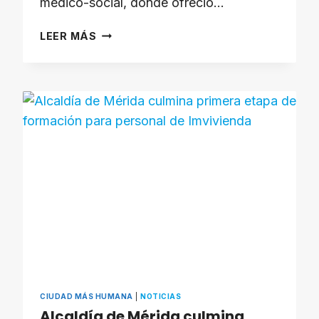
médico-social, donde ofreció…
PERSONAS
LEER MÁS
CON
DISCAPACIDAD
RECIBEN
ATENCIÓN
INTEGRAL
Y
FISIOTERAPIAS
EN
LA
ALCALDÍA
DE
MÉRIDA
CIUDAD MÁS HUMANA
|
NOTICIAS
Alcaldía de Mérida culmina